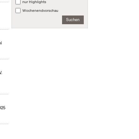
nur Highlights
Wochenendvorschau
Suchen
ei
V.
025