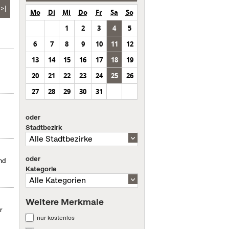
>|
Mo
Di
Mi
Do
Fr
Sa
So
1
2
3
4
5
6
7
8
9
10
11
12
13
14
15
16
17
18
19
20
21
22
23
24
25
26
27
28
29
30
31
oder
Stadtbezirk
oder
nd
Kategorie
Weitere Merkmale
r
nur kostenlos