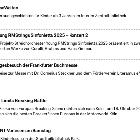
seWelten
erbuchgeschichten für Kinder ab 3 Jahren im Interim Zentralbibliothek
ung RMStrings Sinfonietta 2025 – Konzert 2
Projekt-Streichorchester Young RMStrings Sinfonietta 2025 präsentiert in zw
erten Werke von Corelli, Brahms und Hans Zimmer.
gesbesuch der Frankfurter Buchmesse
eise zur Messe mit Dr. Cornelius Steckner und dem Förderverein Literamus e.
 Limits Breaking Battle
Blicke von Europas Breaking-Szene richten sich nach Köln - am 18. Oktober 2
fen sich die besten Breaker*innen Europas in der Motorworld Köln.
NT-Vorlesen am Samstag
 Kinderlesung in der Stadtteilbibliothek Kalk.