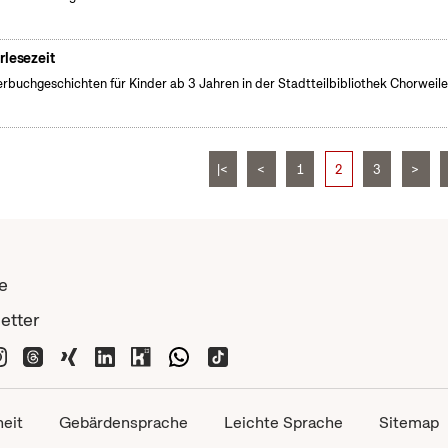
rlesezeit
erbuchgeschichten für Kinder ab 3 Jahren in der Stadtteilbibliothek Chorweile
|<
<
1
2
3
>
e
etter
heit
Gebärdensprache
Leichte Sprache
Sitemap