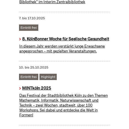
Bibliothek" im Interim Zentralbibliothek
7.
bis
17.10.2025
Eintritt frei
8. KölnBonner Woche für Seelische Gesundheit
In diesem Jahr werden verstärkt junge Erwachsene
angesprochen – mit gezielten Veranstaltungen.
10.
bis
25.10.2025
Eintritt frei
Highlight
MINTköln 2025
Das Festival der Stadtbibliothek Köln zu den Themen
Mathematik, Informatik, Naturwissenschaft und
Technik – zwei Wochen, stadtweit, über 100
Workshops. Sei dabei und entdecke die Welt in
Formen!