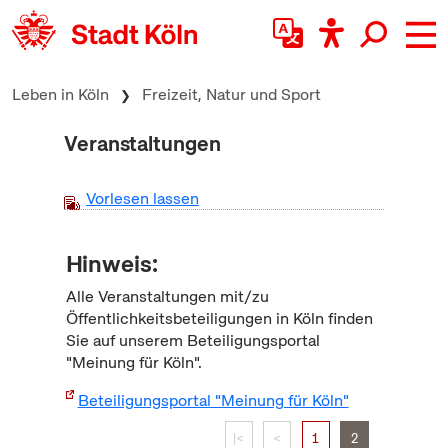
zum Inhalt springen
Leben in Köln
Freizeit, Natur und Sport
Veranstaltungen
Vorlesen lassen
Hinweis:
Alle Veranstaltungen mit/zu
Öffentlichkeitsbeteiligungen in Köln finden
Sie auf unserem Beteiligungsportal
"Meinung für Köln".
Beteiligungsportal "Meinung für Köln"
|<
<
1
2