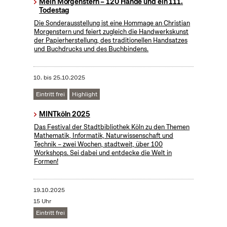
Mein Morgenstern – 120 Hände und ein 111.
Todestag
Die Sonderausstellung ist eine Hommage an Christian
Morgenstern und feiert zugleich die Handwerkskunst
der Papierherstellung, des traditionellen Handsatzes
und Buchdrucks und des Buchbindens.
10.
bis
25.10.2025
Eintritt frei
Highlight
MINTköln 2025
Das Festival der Stadtbibliothek Köln zu den Themen
Mathematik, Informatik, Naturwissenschaft und
Technik – zwei Wochen, stadtweit, über 100
Workshops. Sei dabei und entdecke die Welt in
Formen!
19.10.2025
15 Uhr
Eintritt frei