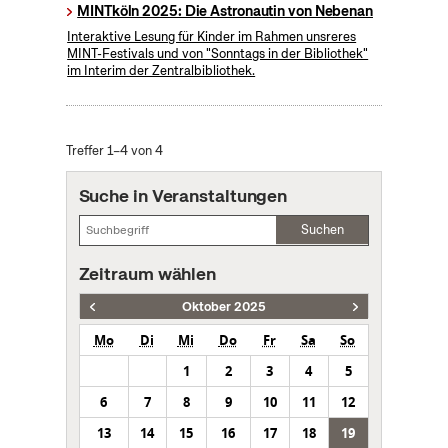
MINTköln 2025: Die Astronautin von Nebenan
Interaktive Lesung für Kinder im Rahmen unsreres
MINT-Festivals und von "Sonntags in der Bibliothek"
im Interim der Zentralbibliothek.
Treffer 1–4 von 4
Suche in Veranstaltungen
Suchen
Zeitraum wählen
Oktober 2025
Mo
Di
Mi
Do
Fr
Sa
So
1
2
3
4
5
6
7
8
9
10
11
12
13
14
15
16
17
18
19