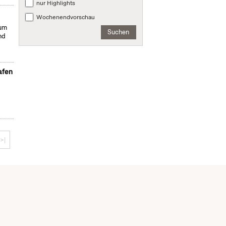
nur Highlights
Wochenendvorschau
zum
Suchen
nd
afen
>|