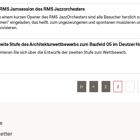
 RMS Jamsession des RMS Jazzorchesters
 einem kurzen Opener des RMS JazzOrchesters sind alle Besucher herzlich 
men" eingeladen, das heißt. zum ungezwungenen und spontanen musizieren u
ovisieren.
eite Stufe des Architekturwettbewerbs zum Baufeld 05 im Deutzer H
rmieren Sie sich über die Entwürfe der zweiten Stufe zum Wettbewerb.
|<
<
1
2
>
e
etter