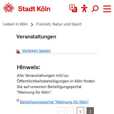
zum Inhalt springen
Leben in Köln
Freizeit, Natur und Sport
Veranstaltungen
Vorlesen lassen
Hinweis:
Alle Veranstaltungen mit/zu
Öffentlichkeitsbeteiligungen in Köln finden
Sie auf unserem Beteiligungsportal
"Meinung für Köln".
Beteiligungsportal "Meinung für Köln"
|<
<
1
2