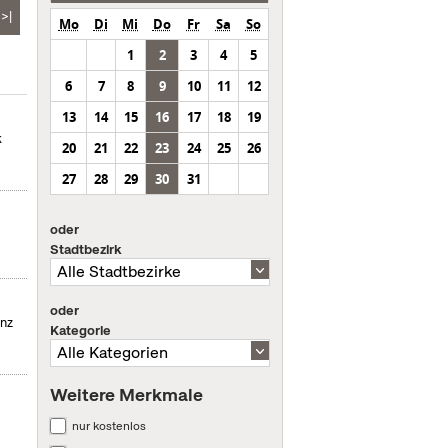
>|
Mo
Di
Mi
Do
Fr
Sa
So
1
2
3
4
5
6
7
8
9
10
11
12
13
14
15
16
17
18
19
k
20
21
22
23
24
25
26
27
28
29
30
31
oder
Stadtbezirk
oder
enz
Kategorie
Weitere Merkmale
nur kostenlos