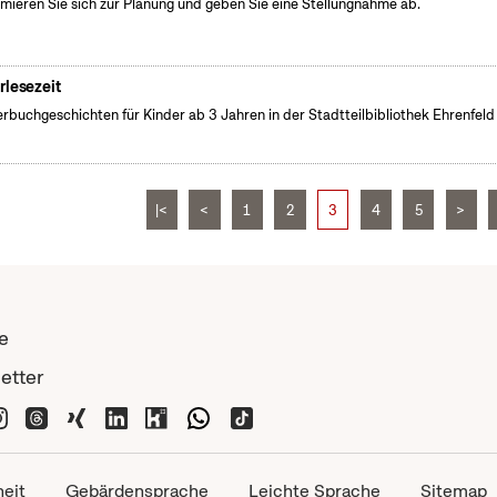
rmieren Sie sich zur Planung und geben Sie eine Stellungnahme ab.
rlesezeit
erbuchgeschichten für Kinder ab 3 Jahren in der Stadtteilbibliothek Ehrenfeld
|<
<
1
2
3
4
5
>
e
etter
heit
Gebärdensprache
Leichte Sprache
Sitemap