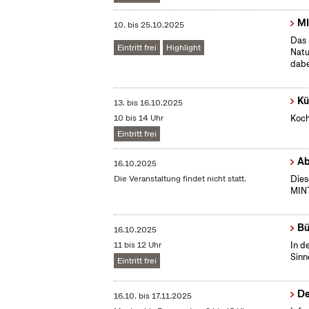
MI
10.
bis
25.10.2025
Das 
Eintritt frei
Highlight
Natu
dabe
Kü
13.
bis
16.10.2025
10 bis 14 Uhr
Koch
Eintritt frei
Ab
16.10.2025
Die Veranstaltung findet nicht statt.
Dies
MINT
Bü
16.10.2025
11 bis 12 Uhr
In d
Sinn
Eintritt frei
De
16.10.
bis
17.11.2025