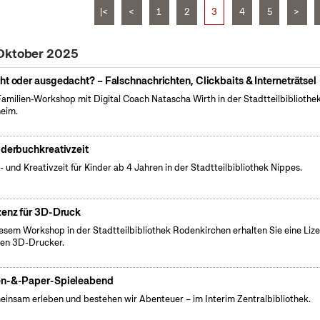
|<
<
1
2
3
4
5
>
 Oktober 2025
ht oder ausgedacht? – Falschnachrichten, Clickbaits & Interneträtsel
Familien-Workshop mit Digital Coach Natascha Wirth in der Stadtteilbibliothe
eim.
lderbuchkreativzeit
- und Kreativzeit für Kinder ab 4 Jahren in der Stadtteilbibliothek Nippes.
zenz für 3D-Druck
iesem Workshop in der Stadtteilbibliothek Rodenkirchen erhalten Sie eine Liz
den 3D-Drucker.
n-&-Paper-Spieleabend
insam erleben und bestehen wir Abenteuer – im Interim Zentralbibliothek.