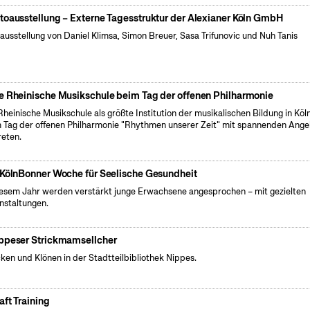
toausstellung – Externe Tagesstruktur der Alexianer Köln GmbH
ausstellung von Daniel Klimsa, Simon Breuer, Sasa Trifunovic und Nuh Tanis
e Rheinische Musikschule beim Tag der offenen Philharmonie
Rheinische Musikschule als größte Institution der musikalischen Bildung in Köln
 Tag der offenen Philharmonie "Rhythmen unserer Zeit" mit spannenden Ang
reten.
 KölnBonner Woche für Seelische Gesundheit
iesem Jahr werden verstärkt junge Erwachsene angesprochen – mit gezielten
nstaltungen.
ppeser Strickmamsellcher
cken und Klönen in der Stadtteilbibliothek Nippes.
aft Training