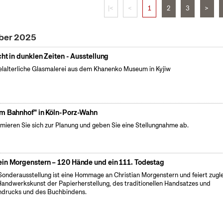
|<
<
1
2
3
>
ober 2025
cht in dunklen Zeiten - Ausstellung
elalterliche Glasmalerei aus dem Khanenko Museum in Kyjiw
m Bahnhof" in Köln-Porz-Wahn
rmieren Sie sich zur Planung und geben Sie eine Stellungnahme ab.
in Morgenstern – 120 Hände und ein 111. Todestag
Sonderausstellung ist eine Hommage an Christian Morgenstern und feiert zugl
Handwerkskunst der Papierherstellung, des traditionellen Handsatzes und
drucks und des Buchbindens.