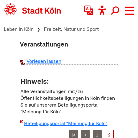
zum Inhalt springen
Leben in Köln
Freizeit, Natur und Sport
Veranstaltungen
Vorlesen lassen
Hinweis:
Alle Veranstaltungen mit/zu
Öffentlichkeitsbeteiligungen in Köln finden
Sie auf unserem Beteiligungsportal
"Meinung für Köln".
Beteiligungsportal "Meinung für Köln"
|<
<
1
2