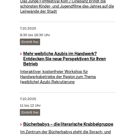
Das Junge Filmfestival Köln / Cinepänz bringt die
schönsten Kinder- und Jugendfilme des Jahres auf die
Leinwände der Stadt
7.10.2025
9:30 bis 16:30 Uhr
Eintritt frei
Mehr weibliche Azubis im Handwerk?
Entdecken Sie neue Perspektiven für Ihren
Betrieb
Interaktiver, kostenfreier Workshop für
Handwerksbetriebe der Region zum Thema
(weibliche) Azubi-Rekrutierung
7.10.2025
11 bis 12 Uhr
Eintritt frei
Bücherbabys – die literarische Krabbelgruppe
Im Zentrum der Bücherbabys steht die Sprach- und