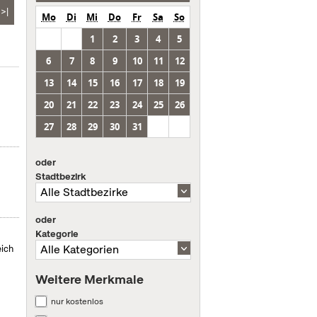
>|
Mo
Di
Mi
Do
Fr
Sa
So
1
2
3
4
5
6
7
8
9
10
11
12
13
14
15
16
17
18
19
20
21
22
23
24
25
26
27
28
29
30
31
oder
Stadtbezirk
oder
Kategorie
eich
Weitere Merkmale
nur kostenlos