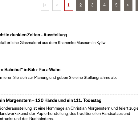
|<
<
1
2
3
4
5
>
cht in dunklen Zeiten - Ausstellung
elalterliche Glasmalerei aus dem Khanenko Museum in Kyjiw
m Bahnhof" in Köln-Porz-Wahn
rmieren Sie sich zur Planung und geben Sie eine Stellungnahme ab.
in Morgenstern – 120 Hände und ein 111. Todestag
Sonderausstellung ist eine Hommage an Christian Morgenstern und feiert zugl
Handwerkskunst der Papierherstellung, des traditionellen Handsatzes und
drucks und des Buchbindens.