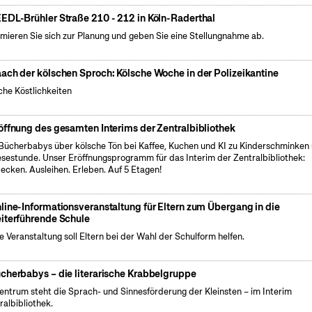
EDL-Brühler Straße 210 - 212 in Köln-Raderthal
rmieren Sie sich zur Planung und geben Sie eine Stellungnahme ab.
ach der kölschen Sproch: Kölsche Woche in der Polizeikantine
che Köstlichkeiten
öffnung des gesamten Interims der Zentralbibliothek
Bücherbabys über kölsche Tön bei Kaffee, Kuchen und KI zu Kinderschminken
esestunde. Unser Eröffnungsprogramm für das Interim der Zentralbibliothek:
ecken. Ausleihen. Erleben. Auf 5 Etagen!
line-Informationsveranstaltung für Eltern zum Übergang in die
iterführende Schule
e Veranstaltung soll Eltern bei der Wahl der Schulform helfen.
cherbabys – die literarische Krabbelgruppe
entrum steht die Sprach- und Sinnesförderung der Kleinsten – im Interim
ralbibliothek.