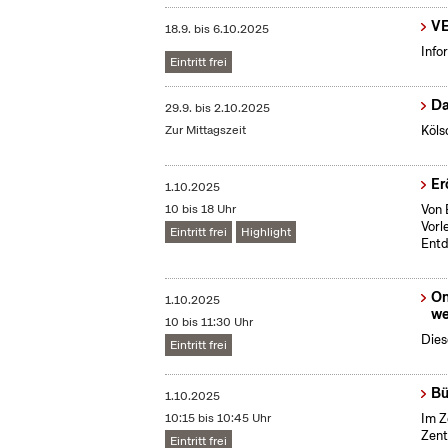
VE
18.9.
bis
6.10.2025
Info
Eintritt frei
Da
29.9.
bis
2.10.2025
Zur Mittagszeit
Köls
Er
1.10.2025
10 bis 18 Uhr
Von 
Vorl
Eintritt frei
Highlight
Entd
On
1.10.2025
we
10 bis 11:30 Uhr
Dies
Eintritt frei
Bü
1.10.2025
10:15 bis 10:45 Uhr
Im Z
Zent
Eintritt frei