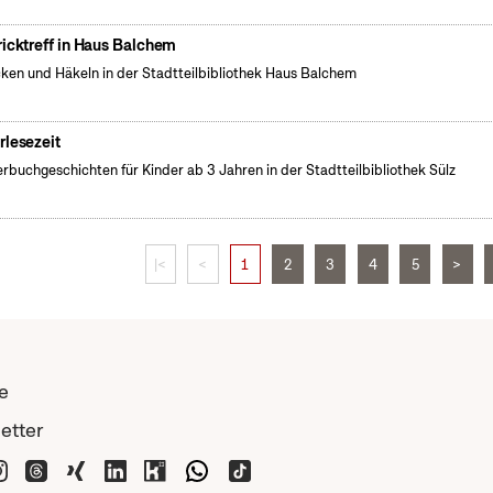
ricktreff in Haus Balchem
cken und Häkeln in der Stadtteilbibliothek Haus Balchem
rlesezeit
erbuchgeschichten für Kinder ab 3 Jahren in der Stadtteilbibliothek Sülz
|<
<
1
2
3
4
5
>
e
etter