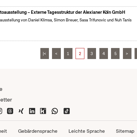
toausstellung – Externe Tagesstruktur der Alexianer Köln GmbH
ausstellung von Daniel Klimsa, Simon Breuer, Sasa Trifunovic und Nuh Tanis
|<
<
1
2
3
4
5
>
e
etter
heit
Gebärdensprache
Leichte Sprache
Sitemap