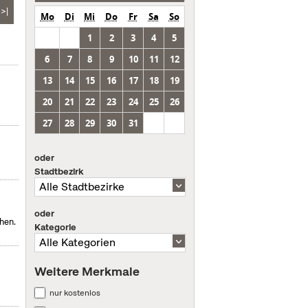
>|
Mo
Di
Mi
Do
Fr
Sa
So
1
2
3
4
5
6
7
8
9
10
11
12
13
14
15
16
17
18
19
20
21
22
23
24
25
26
27
28
29
30
31
oder
Stadtbezirk
oder
hen.
Kategorie
Weitere Merkmale
nur kostenlos