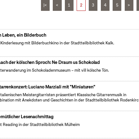
|<
<
1
2
3
4
5
>
n Leben, ein Bilderbuch
 Kinderlesung mit Bilderbuchkino in der Stadtteilbibliothek Kalk.
ach der kölschen Sproch: Ne Draum us Schokolad
terwanderung im Schokoladenmuseum – mit vill kölsche Tön.
tarrenkonzert: Luciano Marziali mit "Miniaturen"
italienischen Meistergitarristen präsentiert Klassische Gitarrenmusik in
ination mit Anekdoten und Geschichten in der Stadtteilbibliothek Rodenkirc
mütlicher Lesenachmittag
nt Reading in der Stadtteilbibliothek Mülheim