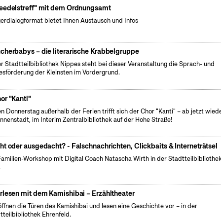
eedelstreff" mit dem Ordnungsamt
erdialogformat bietet Ihnen Austausch und Infos
cherbabys – die literarische Krabbelgruppe
er Stadtteilbibliothek Nippes steht bei dieser Veranstaltung die Sprach- und
esförderung der Kleinsten im Vordergrund.
or "Kanti"
n Donnerstag außerhalb der Ferien trifft sich der Chor "Kanti" – ab jetzt wiede
Innenstadt, im Interim Zentralbibliothek auf der Hohe Straße!
ht oder ausgedacht? - Falschnachrichten, Clickbaits & Interneträtsel
Familien-Workshop mit Digital Coach Natascha Wirth in der Stadtteilbibliothe
.
rlesen mit dem Kamishibai – Erzähltheater
öffnen die Türen des Kamishibai und lesen eine Geschichte vor – in der
tteilbibliothek Ehrenfeld.