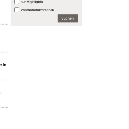
nur Highlights
Wochenendvorschau
Suchen
r in
k