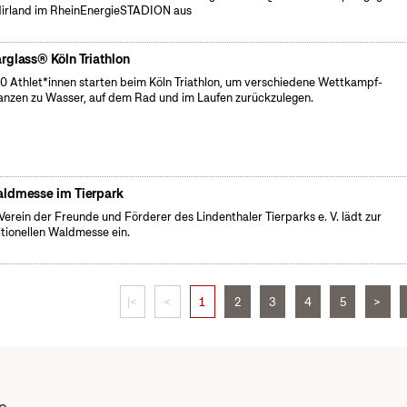
irland im RheinEnergieSTADION aus
rglass® Köln Triathlon
0 Athlet*innen starten beim Köln Triathlon, um verschiedene Wettkampf-
anzen zu Wasser, auf dem Rad und im Laufen zurückzulegen.
ldmesse im Tierpark
Verein der Freunde und Förderer des Lindenthaler Tierparks e. V. lädt zur
itionellen Waldmesse ein.
|<
<
1
2
3
4
5
>
e