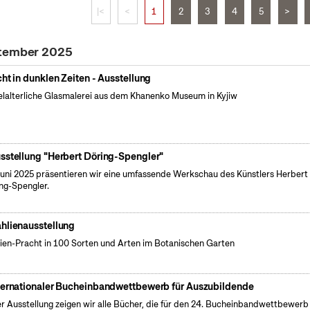
|<
<
1
2
3
4
5
>
ptember 2025
cht in dunklen Zeiten - Ausstellung
elalterliche Glasmalerei aus dem Khanenko Museum in Kyjiw
sstellung "Herbert Döring-Spengler"
uni 2025 präsentieren wir eine umfassende Werkschau des Künstlers Herbert
ng-Spengler.
hlienausstellung
ien-Pracht in 100 Sorten und Arten im Botanischen Garten
ternationaler Bucheinbandwettbewerb für Auszubildende
er Ausstellung zeigen wir alle Bücher, die für den 24. Bucheinbandwettbewerb 