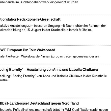
ubildende im Buchbindehandwerk eingereicht wurden.
tionslabor Redaktionelle Gesellschaft
raktive Ausstellung zum besseren Umgang mit Nachrichten im Rahmen der
kratiebildung ab 15. August in der Stadtteilbibliothek Mülheim.
WF European Pro Tour Wakeboard
talentiertesten Wakeboarder*innen Europas treten gegeneinander an.
eeing Eternity" – Ausstellung von Anna und Izabella Chulkova
tellung: "Seeing Eternity" von Anna und Izabella Chulkova in der Kunsthalle
enthal.
ßball-Länderspiel Deutschland gegen Nordirland
deutsche Fußballnationalmannschaft trägt ihr WM-Qualifikationsspiel gegen