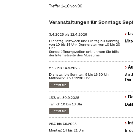
Treffer 1–10 von 96
Veranstaltungen für Sonntags Se
Li
3.4.2025
bis
12.4.2026
Dienstag, Mittwoch und Freitag bis Sonntag
Mitt
von 10 bis 18 Uhr, Donnerstag von 10 bis 20
Uhr.
Sonderöffnungszeiten entnehmen Sie bitte
der Internetseite des Museums.
Au
27.6.
bis
14.9.2025
Dienstag bis Sonntag: 9 bis 16:30 Uhr
Ab J
Mittwoch: 9 bis 19:30 Uhr
Döri
Eintritt frei
Da
15.7.
bis
30.9.2025
Täglich 10 bis 18 Uhr
Dahl
Eintritt frei
In
25.7.
bis
7.9.2025
Montag: 14 bis 21 Uhr
In d