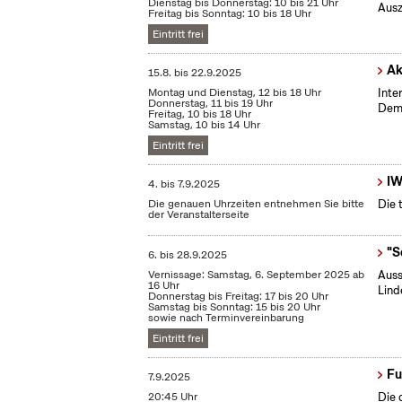
Dienstag bis Donnerstag: 10 bis 21 Uhr
Ausz
Freitag bis Sonntag: 10 bis 18 Uhr
Eintritt frei
Ak
15.8.
bis
22.9.2025
Montag und Dienstag, 12 bis 18 Uhr
Inte
Donnerstag, 11 bis 19 Uhr
Demo
Freitag, 10 bis 18 Uhr
Samstag, 10 bis 14 Uhr
Eintritt frei
IW
4.
bis
7.9.2025
Die genauen Uhrzeiten entnehmen Sie bitte
Die 
der Veranstalterseite
"S
6.
bis
28.9.2025
Vernissage: Samstag, 6. September 2025 ab
Auss
16 Uhr
Lind
Donnerstag bis Freitag: 17 bis 20 Uhr
Samstag bis Sonntag: 15 bis 20 Uhr
sowie nach Terminvereinbarung
Eintritt frei
Fu
7.9.2025
20:45 Uhr
Die 