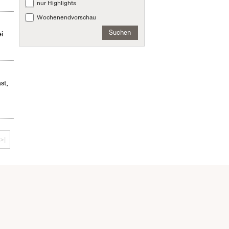
nur Highlights
Wochenendvorschau
Suchen
ei
st,
>|