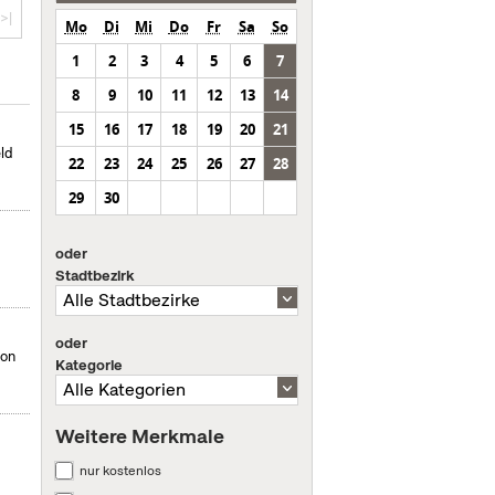
>|
Mo
Di
Mi
Do
Fr
Sa
So
1
2
3
4
5
6
7
8
9
10
11
12
13
14
15
16
17
18
19
20
21
eld
22
23
24
25
26
27
28
29
30
oder
Stadtbezirk
oder
von
Kategorie
Weitere Merkmale
nur kostenlos