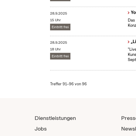
Yo
28.9.2025
15 Uhr
Das 
Konz
Eintritt frei
„L
28.9.2025
18 Uhr
"Liv
Kuns
Eintritt frei
Sept
Treffer 91–96 von 96
Dienstleistungen
Press
Jobs
Newsl