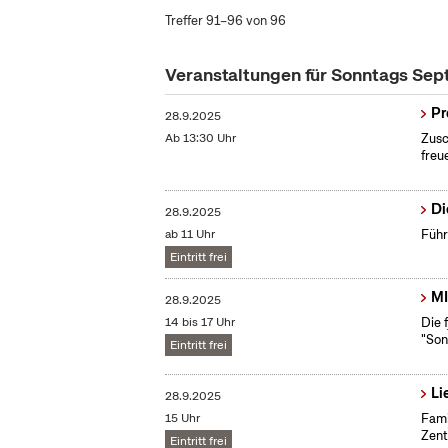
Treffer 91–96 von 96
Veranstaltungen für Sonntags Se
Pr
28.9.2025
Ab 13:30 Uhr
Zusc
freu
Di
28.9.2025
ab 11 Uhr
Führ
Eintritt frei
MI
28.9.2025
14 bis 17 Uhr
Die 
"Son
Eintritt frei
Li
28.9.2025
15 Uhr
Fami
Zent
Eintritt frei