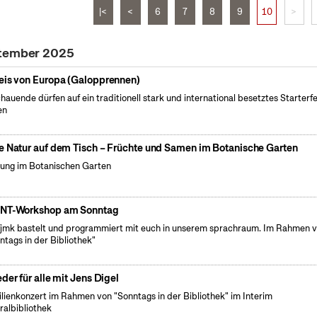
|<
<
6
7
8
9
10
>
ptember 2025
eis von Europa (Galopprennen)
hauende dürfen auf ein traditionell stark und international besetztes Starterf
en
e Natur auf dem Tisch – Früchte und Samen im Botanische Garten
ung im Botanischen Garten
NT-Workshop am Sonntag
fjmk bastelt und programmiert mit euch in unserem sprachraum. Im Rahmen 
ntags in der Bibliothek"
eder für alle mit Jens Digel
lienkonzert im Rahmen von "Sonntags in der Bibliothek" im Interim
ralbibliothek