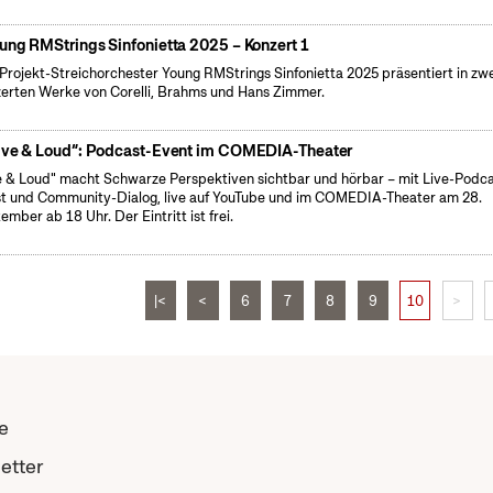
ung RMStrings Sinfonietta 2025 – Konzert 1
Projekt-Streichorchester Young RMStrings Sinfonietta 2025 präsentiert in zw
erten Werke von Corelli, Brahms und Hans Zimmer.
ive & Loud“: Podcast-Event im COMEDIA-Theater
e & Loud" macht Schwarze Perspektiven sichtbar und hörbar – mit Live-Podca
t und Community-Dialog, live auf YouTube und im COMEDIA-Theater am 28.
ember ab 18 Uhr. Der Eintritt ist frei.
|<
<
6
7
8
9
10
>
e
etter