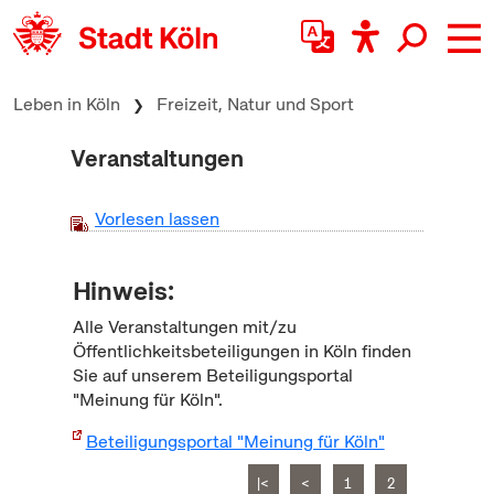
zum Inhalt springen
Leben in Köln
Freizeit, Natur und Sport
Veranstaltungen
Vorlesen lassen
Hinweis:
Alle Veranstaltungen mit/zu
Öffentlichkeitsbeteiligungen in Köln finden
Sie auf unserem Beteiligungsportal
"Meinung für Köln".
Beteiligungsportal "Meinung für Köln"
|<
<
1
2