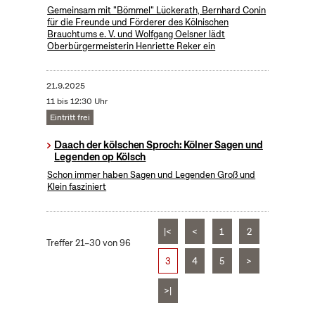
Gemeinsam mit "Bömmel" Lückerath, Bernhard Conin
für die Freunde und Förderer des Kölnischen
Brauchtums e. V. und Wolfgang Oelsner lädt
Oberbürgermeisterin Henriette Reker ein
21.9.2025
11 bis 12:30 Uhr
Eintritt frei
Daach der kölschen Sproch: Kölner Sagen und
Legenden op Kölsch
Schon immer haben Sagen und Legenden Groß und
Klein fasziniert
|<
<
1
2
Treffer 21–30 von 96
3
4
5
>
>|