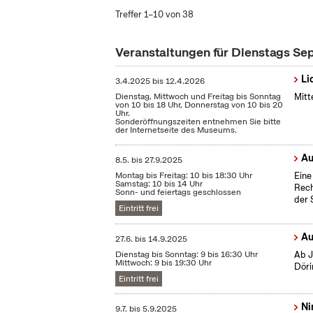
Treffer 1–10 von 38
Veranstaltungen für Dienstags S
Li
3.4.2025
bis
12.4.2026
Dienstag, Mittwoch und Freitag bis Sonntag
Mitt
von 10 bis 18 Uhr, Donnerstag von 10 bis 20
Uhr.
Sonderöffnungszeiten entnehmen Sie bitte
der Internetseite des Museums.
Au
8.5.
bis
27.9.2025
Montag bis Freitag: 10 bis 18:30 Uhr
Eine
Samstag: 10 bis 14 Uhr
Rech
Sonn- und feiertags geschlossen
der 
Eintritt frei
Au
27.6.
bis
14.9.2025
Dienstag bis Sonntag: 9 bis 16:30 Uhr
Ab J
Mittwoch: 9 bis 19:30 Uhr
Döri
Eintritt frei
Ni
9.7.
bis
5.9.2025