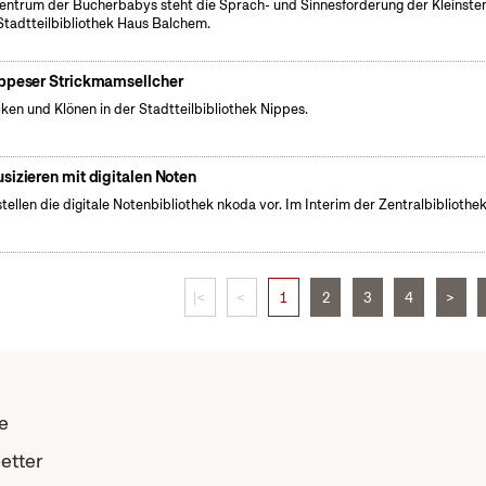
entrum der Bücherbabys steht die Sprach- und Sinnesförderung der Kleinsten
Stadtteilbibliothek Haus Balchem.
ppeser Strickmamsellcher
cken und Klönen in der Stadtteilbibliothek Nippes.
sizieren mit digitalen Noten
stellen die digitale Notenbibliothek nkoda vor. Im Interim der Zentralbibliothek
|<
<
1
2
3
4
>
e
etter