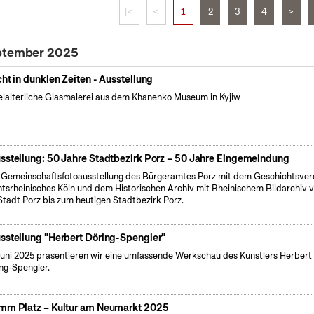
|<
<
1
2
3
4
>
eptember 2025
cht in dunklen Zeiten - Ausstellung
elalterliche Glasmalerei aus dem Khanenko Museum in Kyjiw
sstellung: 50 Jahre Stadtbezirk Porz – 50 Jahre Eingemeindung
 Gemeinschaftsfotoausstellung des Bürgeramtes Porz mit dem Geschichtsver
tsrheinisches Köln und dem Historischen Archiv mit Rheinischem Bildarchiv 
Stadt Porz bis zum heutigen Stadtbezirk Porz.
sstellung "Herbert Döring-Spengler"
uni 2025 präsentieren wir eine umfassende Werkschau des Künstlers Herbert
ng-Spengler.
mm Platz – Kultur am Neumarkt 2025