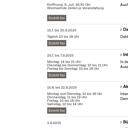
Eröffnung: 9. Juli, 16:30 Uhr
Auch
Wechselnde Zeiten je Veranstaltung
Eintritt frei
Da
15.7.
bis
30.9.2025
Täglich 10 bis 18 Uhr
Dahl
Eintritt frei
In
25.7.
bis
7.9.2025
Montag: 14 bis 21 Uhr
In d
Dienstag bis Donnerstag: 10 bis 21 Uhr
Ausz
Freitag bis Sonntag: 10 bis 18 Uhr
Eintritt frei
Ak
15.8.
bis
22.9.2025
Montag und Dienstag, 12 bis 18 Uhr
Inte
Donnerstag, 11 bis 19 Uhr
Demo
Freitag, 10 bis 18 Uhr
Samstag, 10 bis 14 Uhr
Eintritt frei
Bü
2.9.2025