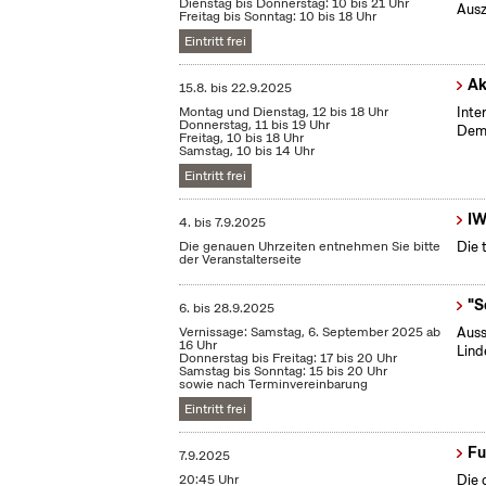
Dienstag bis Donnerstag: 10 bis 21 Uhr
Ausz
Freitag bis Sonntag: 10 bis 18 Uhr
Eintritt frei
Ak
15.8.
bis
22.9.2025
Montag und Dienstag, 12 bis 18 Uhr
Inte
Donnerstag, 11 bis 19 Uhr
Demo
Freitag, 10 bis 18 Uhr
Samstag, 10 bis 14 Uhr
Eintritt frei
IW
4.
bis
7.9.2025
Die genauen Uhrzeiten entnehmen Sie bitte
Die 
der Veranstalterseite
"S
6.
bis
28.9.2025
Vernissage: Samstag, 6. September 2025 ab
Auss
16 Uhr
Lind
Donnerstag bis Freitag: 17 bis 20 Uhr
Samstag bis Sonntag: 15 bis 20 Uhr
sowie nach Terminvereinbarung
Eintritt frei
Fu
7.9.2025
20:45 Uhr
Die 