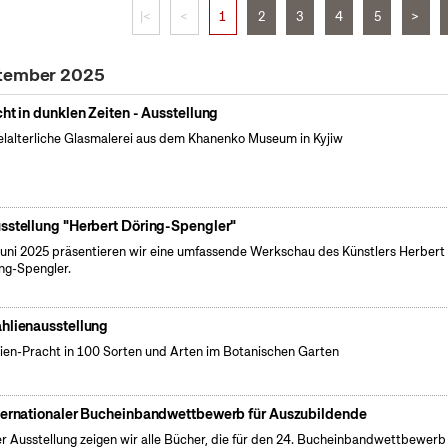
|<
<
1
2
3
4
5
>
ptember 2025
cht in dunklen Zeiten - Ausstellung
elalterliche Glasmalerei aus dem Khanenko Museum in Kyjiw
sstellung "Herbert Döring-Spengler"
uni 2025 präsentieren wir eine umfassende Werkschau des Künstlers Herbert
ng-Spengler.
hlienausstellung
ien-Pracht in 100 Sorten und Arten im Botanischen Garten
ternationaler Bucheinbandwettbewerb für Auszubildende
er Ausstellung zeigen wir alle Bücher, die für den 24. Bucheinbandwettbewerb 