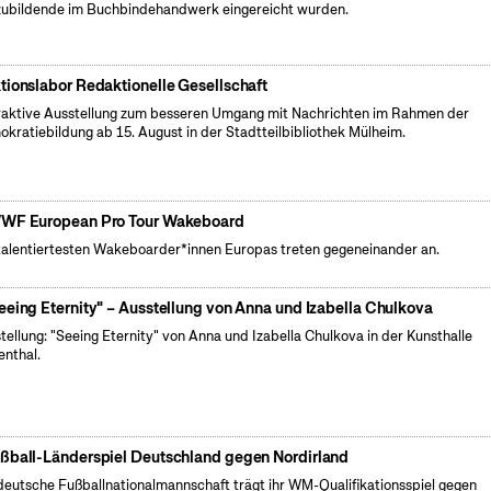
ubildende im Buchbindehandwerk eingereicht wurden.
tionslabor Redaktionelle Gesellschaft
raktive Ausstellung zum besseren Umgang mit Nachrichten im Rahmen der
kratiebildung ab 15. August in der Stadtteilbibliothek Mülheim.
WF European Pro Tour Wakeboard
talentiertesten Wakeboarder*innen Europas treten gegeneinander an.
eeing Eternity" – Ausstellung von Anna und Izabella Chulkova
tellung: "Seeing Eternity" von Anna und Izabella Chulkova in der Kunsthalle
enthal.
ßball-Länderspiel Deutschland gegen Nordirland
deutsche Fußballnationalmannschaft trägt ihr WM-Qualifikationsspiel gegen