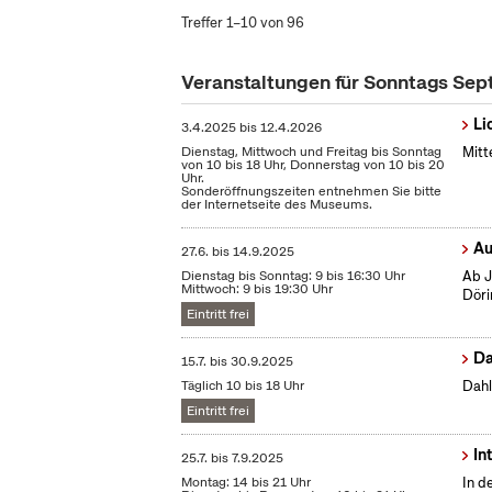
Treffer 1–10 von 96
Veranstaltungen für Sonntags Se
Li
3.4.2025
bis
12.4.2026
Dienstag, Mittwoch und Freitag bis Sonntag
Mitt
von 10 bis 18 Uhr, Donnerstag von 10 bis 20
Uhr.
Sonderöffnungszeiten entnehmen Sie bitte
der Internetseite des Museums.
Au
27.6.
bis
14.9.2025
Dienstag bis Sonntag: 9 bis 16:30 Uhr
Ab J
Mittwoch: 9 bis 19:30 Uhr
Döri
Eintritt frei
Da
15.7.
bis
30.9.2025
Täglich 10 bis 18 Uhr
Dahl
Eintritt frei
In
25.7.
bis
7.9.2025
Montag: 14 bis 21 Uhr
In d