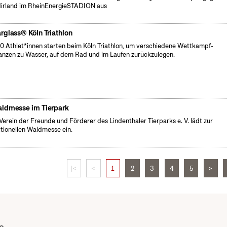
irland im RheinEnergieSTADION aus
rglass® Köln Triathlon
0 Athlet*innen starten beim Köln Triathlon, um verschiedene Wettkampf-
anzen zu Wasser, auf dem Rad und im Laufen zurückzulegen.
ldmesse im Tierpark
Verein der Freunde und Förderer des Lindenthaler Tierparks e. V. lädt zur
itionellen Waldmesse ein.
|<
<
1
2
3
4
5
>
e