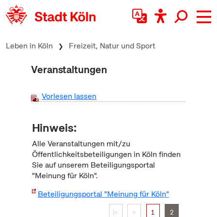
zum Inhalt springen
Leben in Köln
Freizeit, Natur und Sport
Veranstaltungen
Vorlesen lassen
Hinweis:
Alle Veranstaltungen mit/zu
Öffentlichkeitsbeteiligungen in Köln finden
Sie auf unserem Beteiligungsportal
"Meinung für Köln".
Beteiligungsportal "Meinung für Köln"
|<
<
1
2