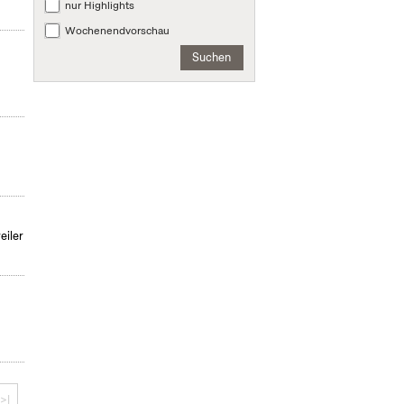
nur Highlights
Wochenendvorschau
Suchen
eiler
>|