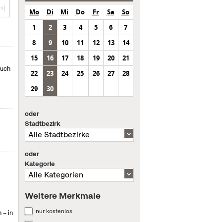
>|
Mo
Di
Mi
Do
Fr
Sa
So
1
2
3
4
5
6
7
8
9
10
11
12
13
14
15
16
17
18
19
20
21
such
22
23
24
25
26
27
28
29
30
oder
Stadtbezirk
oder
Kategorie
Weitere Merkmale
nur kostenlos
 – in