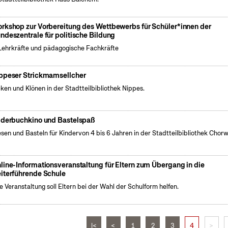
rkshop zur Vorbereitung des Wettbewerbs für Schüler*innen der
ndeszentrale für politische Bildung
Lehrkräfte und pädagogische Fachkräfte
ppeser Strickmamsellcher
cken und Klönen in der Stadtteilbibliothek Nippes.
lderbuchkino und Bastelspaß
esen und Basteln für Kindervon 4 bis 6 Jahren in der Stadtteilbibliothek Chorw
line-Informationsveranstaltung für Eltern zum Übergang in die
iterführende Schule
e Veranstaltung soll Eltern bei der Wahl der Schulform helfen.
|<
<
1
2
3
4
>