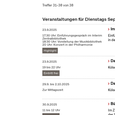
Treffer 31–38 von 38
Veranstaltungen für Dienstags S
Im
23.9.2025
17:30 Uhr: Einführungsgespräch im Interim
Einf
Zentralbibliothek
in d
18:30 Uhr: Vorstellung der Musikbibliothek
20 Uhr: Konzert in der Philharmonie
Highlight
Da
23.9.2025
19 bis 22 Uhr
Köls
Eintritt frei
Da
29.9.
bis
2.10.2025
Zur Mittagszeit
Köls
Bü
30.9.2025
11 bis 12 Uhr
Im Z
der 