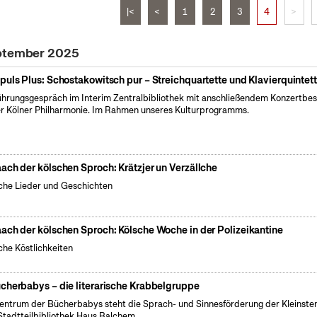
|<
<
1
2
3
4
>
eptember 2025
puls Plus: Schostakowitsch pur – Streichquartette und Klavierquintett
ührungsgespräch im Interim Zentralbibliothek mit anschließendem Konzertbe
er Kölner Philharmonie. Im Rahmen unseres Kulturprogramms.
ach der kölschen Sproch: Krätzjer un Verzällche
che Lieder und Geschichten
ach der kölschen Sproch: Kölsche Woche in der Polizeikantine
che Köstlichkeiten
cherbabys – die literarische Krabbelgruppe
entrum der Bücherbabys steht die Sprach- und Sinnesförderung der Kleinsten
Stadtteilbibliothek Haus Balchem.