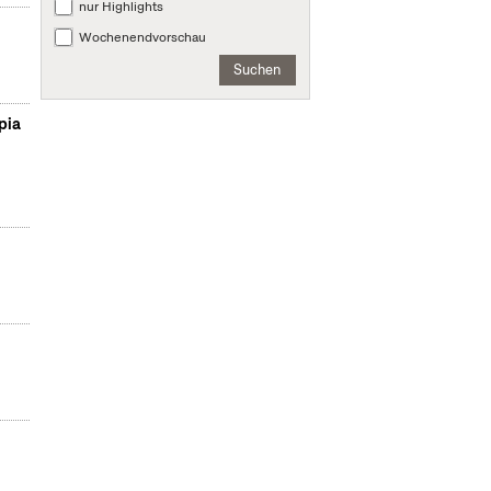
nur Highlights
Wochenendvorschau
Suchen
pia