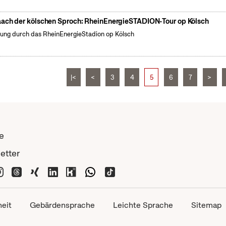
ach der kölschen Sproch: RheinEnergieSTADION-Tour op Kölsch
ung durch das RheinEnergieStadion op Kölsch
|<
<
3
4
5
6
7
>
e
etter
heit
Gebärdensprache
Leichte Sprache
Sitemap