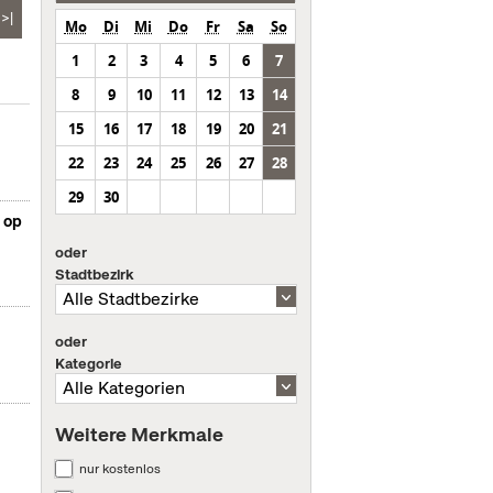
>|
Mo
Di
Mi
Do
Fr
Sa
So
1
2
3
4
5
6
7
8
9
10
11
12
13
14
15
16
17
18
19
20
21
22
23
24
25
26
27
28
29
30
n op
oder
Stadtbezirk
oder
Kategorie
Weitere Merkmale
nur kostenlos