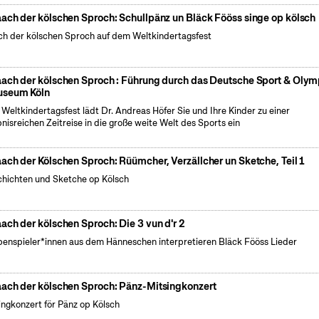
ach der kölschen Sproch: Schullpänz un Bläck Fööss singe op kölsch
h der kölschen Sproch auf dem Weltkindertagsfest
ach der kölschen Sproch : Führung durch das Deutsche Sport & Olym
seum Köln
Weltkindertagsfest lädt Dr. Andreas Höfer Sie und Ihre Kinder zu einer
bnisreichen Zeitreise in die große weite Welt des Sports ein
ach der Kölschen Sproch: Rüümcher, Verzällcher un Sketche, Teil 1
hichten und Sketche op Kölsch
ach der kölschen Sproch: Die 3 vun d'r 2
enspieler*innen aus dem Hänneschen interpretieren Bläck Fööss Lieder
ach der kölschen Sproch: Pänz-Mitsingkonzert
ingkonzert för Pänz op Kölsch