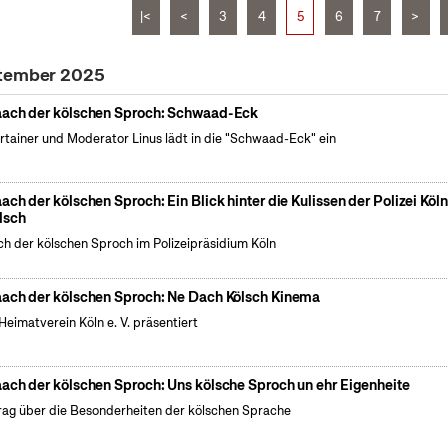
|<
<
3
4
5
6
7
>
ptember 2025
ach der kölschen Sproch: Schwaad-Eck
rtainer und Moderator Linus lädt in die "Schwaad-Eck" ein
ach der kölschen Sproch: Ein Blick hinter die Kulissen der Polizei Köl
lsch
h der kölschen Sproch im Polizeipräsidium Köln
ach der kölschen Sproch: Ne Dach Kölsch Kinema
Heimatverein Köln e. V. präsentiert
ach der kölschen Sproch: Uns kölsche Sproch un ehr Eigenheite
rag über die Besonderheiten der kölschen Sprache