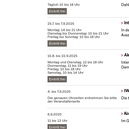
Täglich 10 bis 18 Uhr
Dahl
Eintritt frei
In
25.7.
bis
7.9.2025
Montag: 14 bis 21 Uhr
In d
Dienstag bis Donnerstag: 10 bis 21 Uhr
Ausz
Freitag bis Sonntag: 10 bis 18 Uhr
Eintritt frei
Ak
15.8.
bis
22.9.2025
Montag und Dienstag, 12 bis 18 Uhr
Inte
Donnerstag, 11 bis 19 Uhr
Demo
Freitag, 10 bis 18 Uhr
Samstag, 10 bis 14 Uhr
Eintritt frei
IW
4.
bis
7.9.2025
Die genauen Uhrzeiten entnehmen Sie bitte
Die 
der Veranstalterseite
Ko
6.9.2025
11 bis 13 Uhr
Im G
Eintritt frei