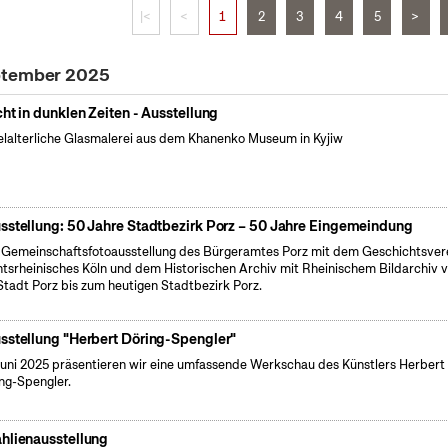
|<
<
1
2
3
4
5
>
eptember 2025
cht in dunklen Zeiten - Ausstellung
elalterliche Glasmalerei aus dem Khanenko Museum in Kyjiw
sstellung: 50 Jahre Stadtbezirk Porz – 50 Jahre Eingemeindung
 Gemeinschaftsfotoausstellung des Bürgeramtes Porz mit dem Geschichtsver
tsrheinisches Köln und dem Historischen Archiv mit Rheinischem Bildarchiv 
Stadt Porz bis zum heutigen Stadtbezirk Porz.
sstellung "Herbert Döring-Spengler"
uni 2025 präsentieren wir eine umfassende Werkschau des Künstlers Herbert
ng-Spengler.
hlienausstellung