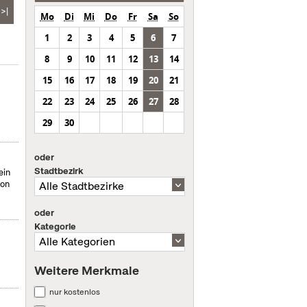
>|
Mo
Di
Mi
Do
Fr
Sa
So
1
2
3
4
5
6
7
8
9
10
11
12
13
14
15
16
17
18
19
20
21
22
23
24
25
26
27
28
29
30
oder
Stadtbezirk
ein
von
oder
Kategorie
Weitere Merkmale
nur kostenlos