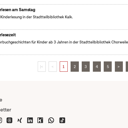
rlesen am Samstag
 Kinderlesung in der Stadtteilbibliothek Kalk.
rlesezeit
erbuchgeschichten für Kinder ab 3 Jahren in der Stadtteilbibliothek Chorweile
|<
<
1
2
3
4
5
>
e
etter