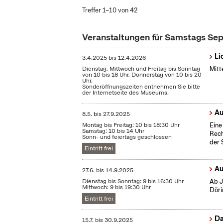
Treffer 1–10 von 42
Veranstaltungen für Samstags S
Li
3.4.2025
bis
12.4.2026
Dienstag, Mittwoch und Freitag bis Sonntag
Mitt
von 10 bis 18 Uhr, Donnerstag von 10 bis 20
Uhr.
Sonderöffnungszeiten entnehmen Sie bitte
der Internetseite des Museums.
Au
8.5.
bis
27.9.2025
Montag bis Freitag: 10 bis 18:30 Uhr
Eine
Samstag: 10 bis 14 Uhr
Rech
Sonn- und feiertags geschlossen
der 
Eintritt frei
Au
27.6.
bis
14.9.2025
Dienstag bis Sonntag: 9 bis 16:30 Uhr
Ab J
Mittwoch: 9 bis 19:30 Uhr
Döri
Eintritt frei
Da
15.7.
bis
30.9.2025