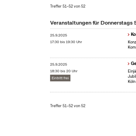
Treffer 51–52 von 52
Veranstaltungen für Donnerstags
Ko
25.9.2025
17:30 bis 19:30 Uhr
Konz
Komp
Ge
25.9.2025
18:30 bis 20 Uhr
Einj
Jubi
Eintritt frei
Köln
Treffer 51–52 von 52