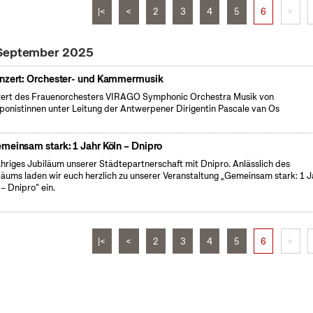
|<
<
2
3
4
5
6
>
 September 2025
nzert: Orchester- und Kammermusik
ert des Frauenorchesters VIRAGO Symphonic Orchestra Musik von
onistinnen unter Leitung der Antwerpener Dirigentin Pascale van Os
meinsam stark: 1 Jahr Köln – Dnipro
ähriges Jubiläum unserer Städtepartnerschaft mit Dnipro. Anlässlich des
läums laden wir euch herzlich zu unserer Veranstaltung „Gemeinsam stark: 1 J
 – Dnipro“ ein.
|<
<
2
3
4
5
6
>