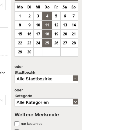
>|
Mo
Di
Mi
Do
Fr
Sa
So
1
2
3
4
5
6
7
8
9
10
11
12
13
14
15
16
17
18
19
20
21
22
23
24
25
26
27
28
29
30
oder
Stadtbezirk
ahr
oder
Kategorie
>|
Weitere Merkmale
nur kostenlos