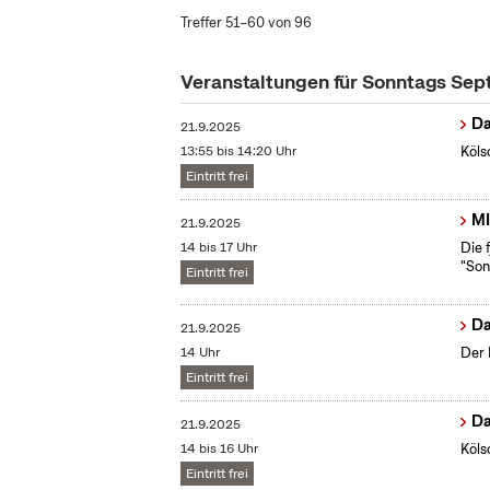
Treffer 51–60 von 96
Veranstaltungen für Sonntags Se
Da
21.9.2025
13:55 bis 14:20 Uhr
Köls
Eintritt frei
MI
21.9.2025
14 bis 17 Uhr
Die 
"Son
Eintritt frei
Da
21.9.2025
14 Uhr
Der 
Eintritt frei
Da
21.9.2025
14 bis 16 Uhr
Köls
Eintritt frei