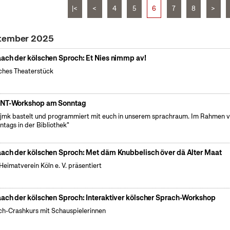
|<
<
4
5
6
7
8
>
ptember 2025
ach der kölschen Sproch: Et Nies nimmp av!
ches Theaterstück
NT-Workshop am Sonntag
fjmk bastelt und programmiert mit euch in unserem sprachraum. Im Rahmen 
ntags in der Bibliothek"
ach der kölschen Sproch: Met däm Knubbelisch över dä Alter Maat
Heimatverein Köln e. V. präsentiert
ach der kölschen Sproch: Interaktiver kölscher Sprach-Workshop
ch-Crashkurs mit Schauspielerinnen