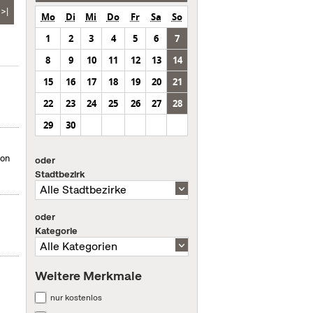
>|
Mo
Di
Mi
Do
Fr
Sa
So
1
2
3
4
5
6
7
8
9
10
11
12
13
14
15
16
17
18
19
20
21
22
23
24
25
26
27
28
29
30
von
oder
Stadtbezirk
oder
Kategorie
Weitere Merkmale
nur kostenlos