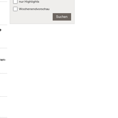
nur Highlights
Wochenendvorschau
Suchen
e
hen-