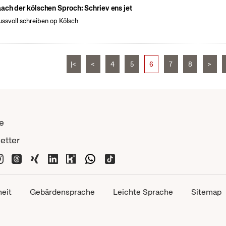
ach der kölschen Sproch: Schriev ens jet
ssvoll schreiben op Kölsch
|<
<
4
5
6
7
8
>
e
etter
heit
Gebärdensprache
Leichte Sprache
Sitemap