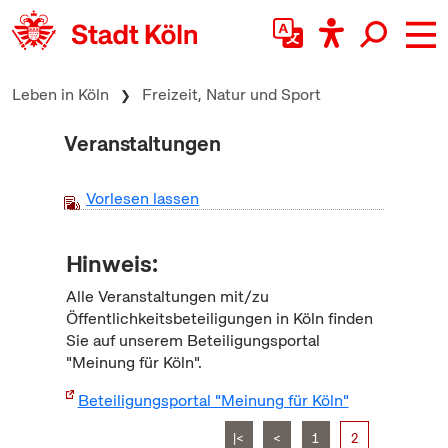
zum Inhalt springen
Leben in Köln
Freizeit, Natur und Sport
Veranstaltungen
Vorlesen lassen
Hinweis:
Alle Veranstaltungen mit/zu
Öffentlichkeitsbeteiligungen in Köln finden
Sie auf unserem Beteiligungsportal
"Meinung für Köln".
Beteiligungsportal "Meinung für Köln"
|<
<
1
2