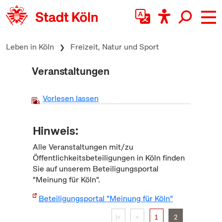
zum Inhalt springen
Leben in Köln
Freizeit, Natur und Sport
Veranstaltungen
Vorlesen lassen
Hinweis:
Alle Veranstaltungen mit/zu
Öffentlichkeitsbeteiligungen in Köln finden
Sie auf unserem Beteiligungsportal
"Meinung für Köln".
Beteiligungsportal "Meinung für Köln"
|<
<
1
2