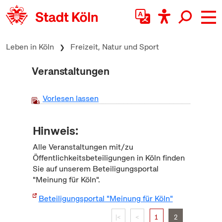
zum Inhalt springen
Leben in Köln
Freizeit, Natur und Sport
Veranstaltungen
Vorlesen lassen
Hinweis:
Alle Veranstaltungen mit/zu
Öffentlichkeitsbeteiligungen in Köln finden
Sie auf unserem Beteiligungsportal
"Meinung für Köln".
Beteiligungsportal "Meinung für Köln"
|<
<
1
2