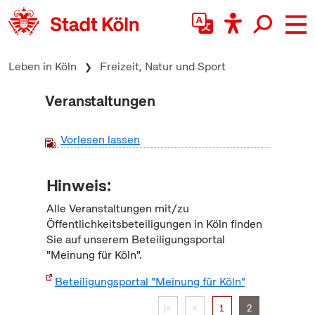
zum Inhalt springen
Leben in Köln
Freizeit, Natur und Sport
Veranstaltungen
Vorlesen lassen
Hinweis:
Alle Veranstaltungen mit/zu
Öffentlichkeitsbeteiligungen in Köln finden
Sie auf unserem Beteiligungsportal
"Meinung für Köln".
Beteiligungsportal "Meinung für Köln"
|<
<
1
2