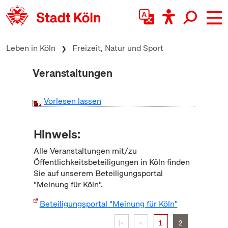
zum Inhalt springen
Leben in Köln
Freizeit, Natur und Sport
Veranstaltungen
Vorlesen lassen
Hinweis:
Alle Veranstaltungen mit/zu
Öffentlichkeitsbeteiligungen in Köln finden
Sie auf unserem Beteiligungsportal
"Meinung für Köln".
Beteiligungsportal "Meinung für Köln"
|<
<
1
2