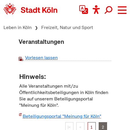
zum Inhalt springen
Leben in Köln
Freizeit, Natur und Sport
Veranstaltungen
Vorlesen lassen
Hinweis:
Alle Veranstaltungen mit/zu
Öffentlichkeitsbeteiligungen in Köln finden
Sie auf unserem Beteiligungsportal
"Meinung für Köln".
Beteiligungsportal "Meinung für Köln"
|<
<
1
2