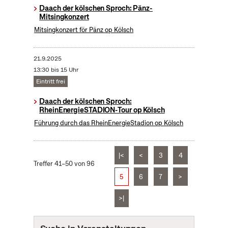
Daach der kölschen Sproch: Pänz-
Mitsingkonzert
Mitsingkonzert för Pänz op Kölsch
21.9.2025
13:30 bis 15 Uhr
Eintritt frei
Daach der kölschen Sproch:
RheinEnergieSTADION-Tour op Kölsch
Führung durch das RheinEnergieStadion op Kölsch
|<
<
3
4
Treffer 41–50 von 96
5
6
7
>
>|