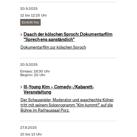
20.9.2025
12 bis 12:25 Uhr
Eintritt frei
Daach der kölschen Sproch: Dokumentarfilm
"Sprech ens aanständich"
Dokumentarfilm zur kölschen Sproch
20.9.2025
Einlass: 19:30 Uhr
Beginn: 20 Uhr
Ill-Young Kim – Comedy-/Kabarett-
Veranstaltung
Der Schauspieler, Moderator und waschechte Kölner
tritt mit seinem Soloprogramm "Kim kommt!" auf die
Bühne im Rathaussaal Porz.
27.9.2025
10 bis 13 Uhr