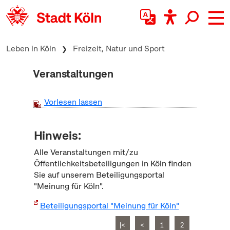
zum Inhalt springen
Leben in Köln
Freizeit, Natur und Sport
Veranstaltungen
Vorlesen lassen
Hinweis:
Alle Veranstaltungen mit/zu
Öffentlichkeitsbeteiligungen in Köln finden
Sie auf unserem Beteiligungsportal
"Meinung für Köln".
Beteiligungsportal "Meinung für Köln"
|<
<
1
2