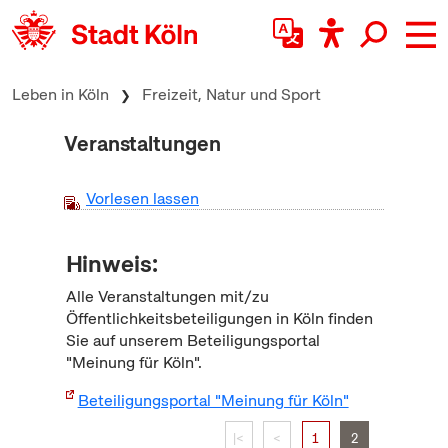
zum Inhalt springen
Leben in Köln
Freizeit, Natur und Sport
Veranstaltungen
Vorlesen lassen
Hinweis:
Alle Veranstaltungen mit/zu
Öffentlichkeitsbeteiligungen in Köln finden
Sie auf unserem Beteiligungsportal
"Meinung für Köln".
Beteiligungsportal "Meinung für Köln"
|<
<
1
2