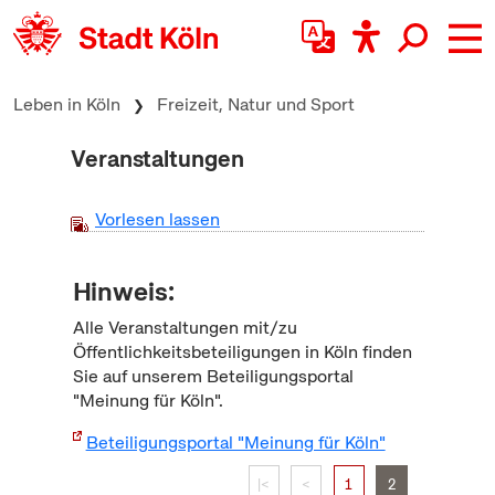
zum Inhalt springen
Leben in Köln
Freizeit, Natur und Sport
Veranstaltungen
Vorlesen lassen
Hinweis:
Alle Veranstaltungen mit/zu
Öffentlichkeitsbeteiligungen in Köln finden
Sie auf unserem Beteiligungsportal
"Meinung für Köln".
Beteiligungsportal "Meinung für Köln"
|<
<
1
2