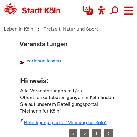
zum Inhalt springen
Leben in Köln
Freizeit, Natur und Sport
Veranstaltungen
Vorlesen lassen
Hinweis:
Alle Veranstaltungen mit/zu
Öffentlichkeitsbeteiligungen in Köln finden
Sie auf unserem Beteiligungsportal
"Meinung für Köln".
Beteiligungsportal "Meinung für Köln"
|<
<
1
2