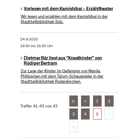
Vorlesen mit dem Kamishibai – Erzähltheater
Wir lesen und erzählen mit dem Kamishibai in der
Stadtteilbibliothek Sülz.
24.9.2025
19:30 bis 21:30 Uhr
Dietmar Bär liest aus "Knastkinder" von
Rüdiger Bertram
Zur Lage der Kinder im Gefängnis von Manila,
Philippinen mit dem Tatort-Schauspieler in der
Stadtteilbibliothek Rodenkirchen.
|<
<
1
2
Treffer 41–43 von 43
3
4
5
>
>|