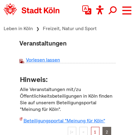
zum Inhalt springen
Leben in Köln
Freizeit, Natur und Sport
Veranstaltungen
Vorlesen lassen
Hinweis:
Alle Veranstaltungen mit/zu
Öffentlichkeitsbeteiligungen in Köln finden
Sie auf unserem Beteiligungsportal
"Meinung für Köln".
Beteiligungsportal "Meinung für Köln"
|<
<
1
2