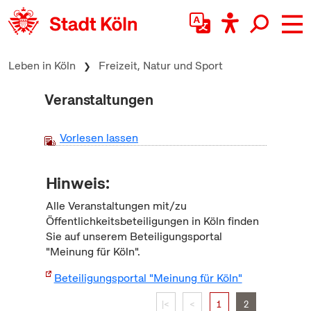
zum Inhalt springen
Leben in Köln
Freizeit, Natur und Sport
Veranstaltungen
Vorlesen lassen
Hinweis:
Alle Veranstaltungen mit/zu
Öffentlichkeitsbeteiligungen in Köln finden
Sie auf unserem Beteiligungsportal
"Meinung für Köln".
Beteiligungsportal "Meinung für Köln"
|<
<
1
2