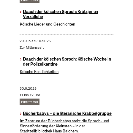
Eintritt frei
Daach der kölschen Sproch: Krätzjer un
Verzällche
Kölsche Lieder und Geschichten
29.9.
bis
2.10.2025
Zur Mittagszeit
Daach der kölschen Sproch: Kölsche Woche in
der Polizeikantine
Kölsche Köstlichkeiten
30.9.2025
11 bis 12 Uhr
Eintritt frei
Bücherbabys – die literarische Krabbelgruppe
Im Zentrum der Bücherbabys steht die Sprach- und
Sinnesförderung der Kleinsten – in der
Stadtteilbibliothek Haus Balchem.