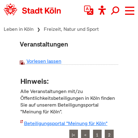
zum Inhalt springen
Leben in Köln
Freizeit, Natur und Sport
Veranstaltungen
Vorlesen lassen
Hinweis:
Alle Veranstaltungen mit/zu
Öffentlichkeitsbeteiligungen in Köln finden
Sie auf unserem Beteiligungsportal
"Meinung für Köln".
Beteiligungsportal "Meinung für Köln"
|<
<
1
2