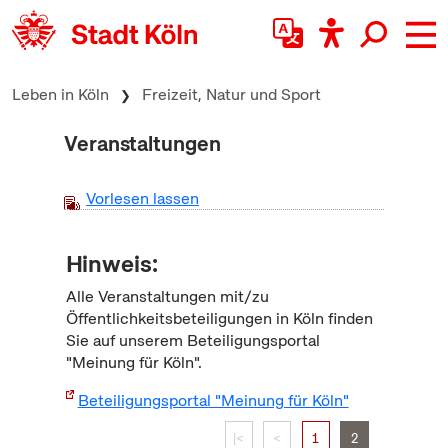
zum Inhalt springen
Leben in Köln
Freizeit, Natur und Sport
Veranstaltungen
Vorlesen lassen
Hinweis:
Alle Veranstaltungen mit/zu
Öffentlichkeitsbeteiligungen in Köln finden
Sie auf unserem Beteiligungsportal
"Meinung für Köln".
Beteiligungsportal "Meinung für Köln"
|<
<
1
2