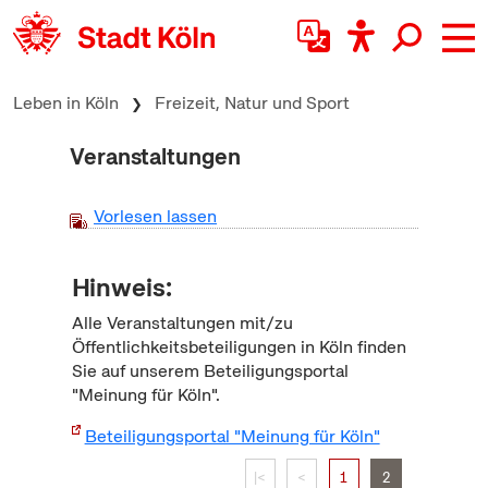
zum Inhalt springen
Leben in Köln
Freizeit, Natur und Sport
Veranstaltungen
Vorlesen lassen
Hinweis:
Alle Veranstaltungen mit/zu
Öffentlichkeitsbeteiligungen in Köln finden
Sie auf unserem Beteiligungsportal
"Meinung für Köln".
Beteiligungsportal "Meinung für Köln"
|<
<
1
2