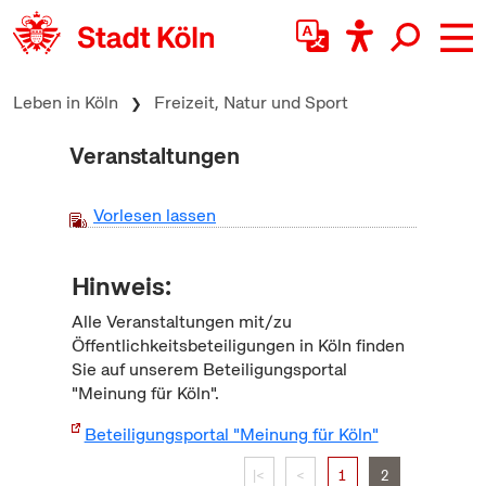
zum Inhalt springen
Leben in Köln
Freizeit, Natur und Sport
Veranstaltungen
Vorlesen lassen
Hinweis:
Alle Veranstaltungen mit/zu
Öffentlichkeitsbeteiligungen in Köln finden
Sie auf unserem Beteiligungsportal
"Meinung für Köln".
Beteiligungsportal "Meinung für Köln"
|<
<
1
2