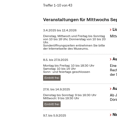
Treffer 1–10 von 43
Veranstaltungen für Mittwochs S
Li
3.4.2025
bis
12.4.2026
Dienstag, Mittwoch und Freitag bis Sonntag
Mitt
von 10 bis 18 Uhr, Donnerstag von 10 bis 20
Uhr.
Sonderöffnungszeiten entnehmen Sie bitte
der Internetseite des Museums.
Au
8.5.
bis
27.9.2025
Montag bis Freitag: 10 bis 18:30 Uhr
Eine
Samstag: 10 bis 14 Uhr
Rech
Sonn- und feiertags geschlossen
der 
Eintritt frei
Au
27.6.
bis
14.9.2025
Dienstag bis Sonntag: 9 bis 16:30 Uhr
Ab J
Mittwoch: 9 bis 19:30 Uhr
Döri
Eintritt frei
Ni
9.7.
bis
5.9.2025