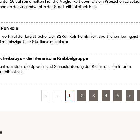
 unter 16 Jahren erhalten hier die Möglichkeit ebenfalls ein Kreuzchen zu setze
ahmen der Jugendwahl in der Stadtteilbibliothek Kalk.
Run Köln
work auf der Laufstrecke: Der B2Run Köln kombiniert sportlichen Teamgeist
 mit einzigartiger Stadionatmosphäre
cherbabys – die literarische Krabbelgruppe
entrum steht die Sprach- und Sinnesförderung der Kleinsten – im Interim
ralbibliothek.
|<
<
1
2
3
4
5
>
e