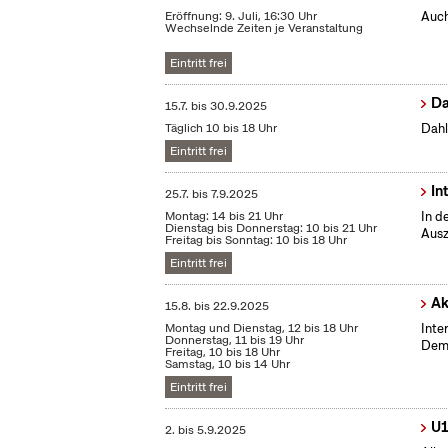
Eröffnung: 9. Juli, 16:30 Uhr
Auch
Wechselnde Zeiten je Veranstaltung
Eintritt frei
Da
15.7.
bis
30.9.2025
Täglich 10 bis 18 Uhr
Dahl
Eintritt frei
In
25.7.
bis
7.9.2025
Montag: 14 bis 21 Uhr
In d
Dienstag bis Donnerstag: 10 bis 21 Uhr
Ausz
Freitag bis Sonntag: 10 bis 18 Uhr
Eintritt frei
Ak
15.8.
bis
22.9.2025
Montag und Dienstag, 12 bis 18 Uhr
Inte
Donnerstag, 11 bis 19 Uhr
Demo
Freitag, 10 bis 18 Uhr
Samstag, 10 bis 14 Uhr
Eintritt frei
U1
2.
bis
5.9.2025