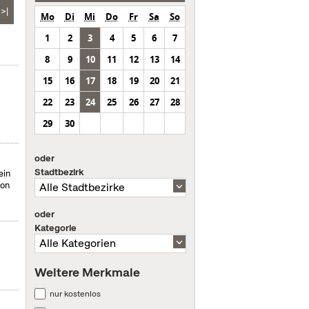
>|
Mo
Di
Mi
Do
Fr
Sa
So
1
2
3
4
5
6
7
8
9
10
11
12
13
14
15
16
17
18
19
20
21
22
23
24
25
26
27
28
29
30
oder
Stadtbezirk
ein
von
oder
Kategorie
Weitere Merkmale
nur kostenlos