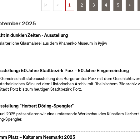
|<
<
1
2
3
4
5
>
eptember 2025
cht in dunklen Zeiten - Ausstellung
elalterliche Glasmalerei aus dem Khanenko Museum in Kyjiw
sstellung: 50 Jahre Stadtbezirk Porz – 50 Jahre Eingemeindung
 Gemeinschaftsfotoausstellung des Bürgeramtes Porz mit dem Geschichtsver
tsrheinisches Köln und dem Historischen Archiv mit Rheinischem Bildarchiv 
Stadt Porz bis zum heutigen Stadtbezirk Porz.
sstellung "Herbert Döring-Spengler"
uni 2025 präsentieren wir eine umfassende Werkschau des Künstlers Herbert
ng-Spengler.
mm Platz – Kultur am Neumarkt 2025