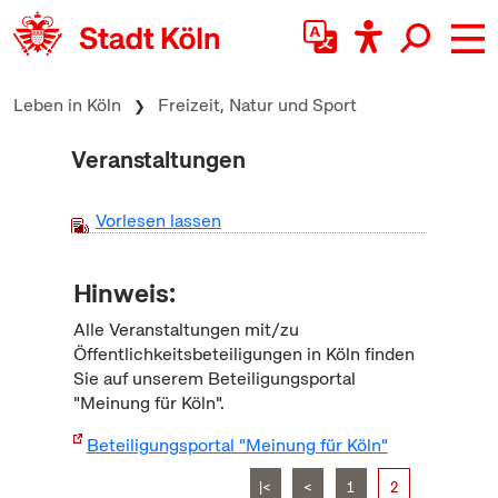
zum Inhalt springen
Leben in Köln
Freizeit, Natur und Sport
Veranstaltungen
Vorlesen lassen
Hinweis:
Alle Veranstaltungen mit/zu
Öffentlichkeitsbeteiligungen in Köln finden
Sie auf unserem Beteiligungsportal
"Meinung für Köln".
Beteiligungsportal "Meinung für Köln"
|<
<
1
2