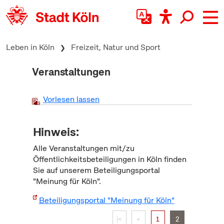
zum Inhalt springen
Leben in Köln
Freizeit, Natur und Sport
Veranstaltungen
Vorlesen lassen
Hinweis:
Alle Veranstaltungen mit/zu
Öffentlichkeitsbeteiligungen in Köln finden
Sie auf unserem Beteiligungsportal
"Meinung für Köln".
Beteiligungsportal "Meinung für Köln"
|<
<
1
2