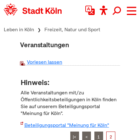
zum Inhalt springen
Leben in Köln
Freizeit, Natur und Sport
Veranstaltungen
Vorlesen lassen
Hinweis:
Alle Veranstaltungen mit/zu
Öffentlichkeitsbeteiligungen in Köln finden
Sie auf unserem Beteiligungsportal
"Meinung für Köln".
Beteiligungsportal "Meinung für Köln"
|<
<
1
2