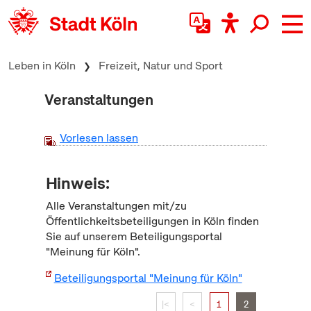
zum Inhalt springen
Leben in Köln
Freizeit, Natur und Sport
Veranstaltungen
Vorlesen lassen
Hinweis:
Alle Veranstaltungen mit/zu
Öffentlichkeitsbeteiligungen in Köln finden
Sie auf unserem Beteiligungsportal
"Meinung für Köln".
Beteiligungsportal "Meinung für Köln"
|<
<
1
2