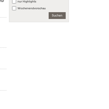
für
nur Highlights
Wochenendvorschau
Suchen