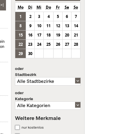
>|
Mo
Di
Mi
Do
Fr
Sa
So
1
2
3
4
5
6
7
8
9
10
11
12
13
14
15
16
17
18
19
20
21
ein
22
23
24
25
26
27
28
von
29
30
oder
Stadtbezirk
oder
Kategorie
Weitere Merkmale
nur kostenlos