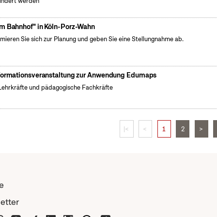
indert werden
m Bahnhof" in Köln-Porz-Wahn
rmieren Sie sich zur Planung und geben Sie eine Stellungnahme ab.
formationsveranstaltung zur Anwendung Edumaps
Lehrkräfte und pädagogische Fachkräfte
|<
<
1
2
>
e
etter