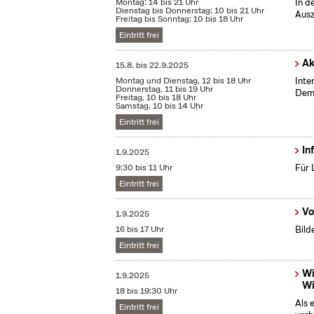
Montag: 14 bis 21 Uhr
In d
Dienstag bis Donnerstag: 10 bis 21 Uhr
Ausz
Freitag bis Sonntag: 10 bis 18 Uhr
Eintritt frei
Ak
15.8.
bis
22.9.2025
Montag und Dienstag, 12 bis 18 Uhr
Inte
Donnerstag, 11 bis 19 Uhr
Demo
Freitag, 10 bis 18 Uhr
Samstag, 10 bis 14 Uhr
Eintritt frei
In
1.9.2025
9:30 bis 11 Uhr
Für 
Eintritt frei
Vo
1.9.2025
16 bis 17 Uhr
Bild
Eintritt frei
Wi
1.9.2025
Wi
18 bis 19:30 Uhr
Als 
Eintritt frei