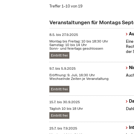
Treffer 1–10 von 19
Veranstaltungen für Montags Sep
Au
8.5.
bis
27.9.2025
Montag bis Freitag: 10 bis 18:30 Uhr
Eine
Samstag: 10 bis 14 Uhr
Rech
Sonn- und feiertags geschlossen
der 
Eintritt frei
Ni
9.7.
bis
5.9.2025
Eröffnung: 9. Juli, 16:30 Uhr
Auch
Wechselnde Zeiten je Veranstaltung
Eintritt frei
Da
15.7.
bis
30.9.2025
Täglich 10 bis 18 Uhr
Dahl
Eintritt frei
In
25.7.
bis
7.9.2025