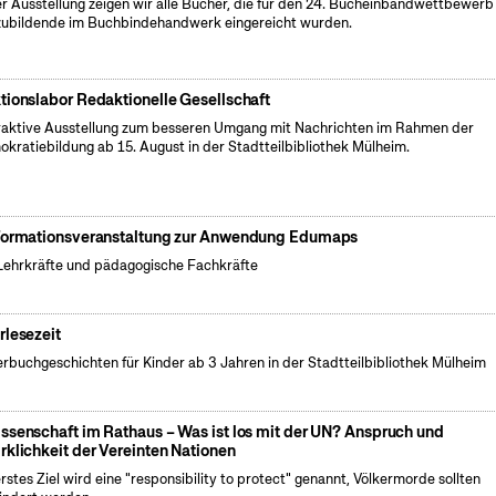
er Ausstellung zeigen wir alle Bücher, die für den 24. Bucheinbandwettbewerb 
ubildende im Buchbindehandwerk eingereicht wurden.
tionslabor Redaktionelle Gesellschaft
raktive Ausstellung zum besseren Umgang mit Nachrichten im Rahmen der
kratiebildung ab 15. August in der Stadtteilbibliothek Mülheim.
formationsveranstaltung zur Anwendung Edumaps
Lehrkräfte und pädagogische Fachkräfte
rlesezeit
erbuchgeschichten für Kinder ab 3 Jahren in der Stadtteilbibliothek Mülheim
ssenschaft im Rathaus – Was ist los mit der UN? Anspruch und
rklichkeit der Vereinten Nationen
erstes Ziel wird eine "responsibility to protect" genannt, Völkermorde sollten