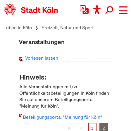
zum Inhalt springen
Leben in Köln
Freizeit, Natur und Sport
Veranstaltungen
Vorlesen lassen
Hinweis:
Alle Veranstaltungen mit/zu
Öffentlichkeitsbeteiligungen in Köln finden
Sie auf unserem Beteiligungsportal
"Meinung für Köln".
Beteiligungsportal "Meinung für Köln"
|<
<
1
2