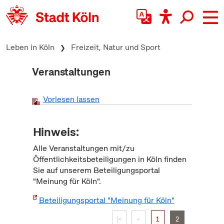
zum Inhalt springen
Leben in Köln
Freizeit, Natur und Sport
Veranstaltungen
Vorlesen lassen
Hinweis:
Alle Veranstaltungen mit/zu
Öffentlichkeitsbeteiligungen in Köln finden
Sie auf unserem Beteiligungsportal
"Meinung für Köln".
Beteiligungsportal "Meinung für Köln"
|<
<
1
2