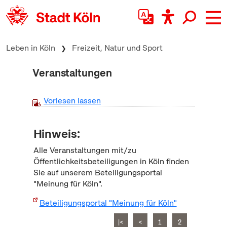
zum Inhalt springen
Leben in Köln
Freizeit, Natur und Sport
Veranstaltungen
Vorlesen lassen
Hinweis:
Alle Veranstaltungen mit/zu
Öffentlichkeitsbeteiligungen in Köln finden
Sie auf unserem Beteiligungsportal
"Meinung für Köln".
Beteiligungsportal "Meinung für Köln"
|<
<
1
2