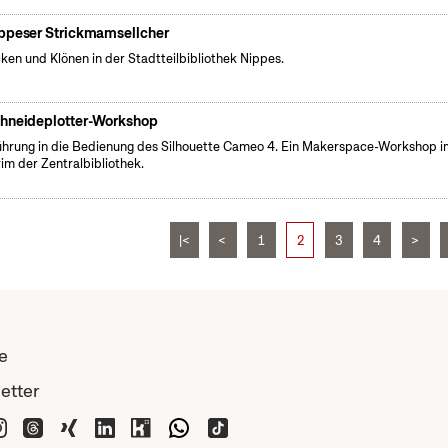
ppeser Strickmamsellcher
cken und Klönen in der Stadtteilbibliothek Nippes.
hneideplotter-Workshop
führung in die Bedienung des Silhouette Cameo 4. Ein Makerspace-Workshop i
rim der Zentralbibliothek.
|<
<
1
2
3
4
>
e
etter