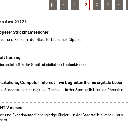
|<
<
1
2
3
4
>
tember 2025
ppeser Strickmamsellcher
cken und Klönen in der Stadtteilbibliothek Nippes.
aft Training
arbeitstreff in der Stadtteilbibliothek Rodenkirchen.
artphone, Computer, Internet – wir begleiten Sie ins digitale Leben
ne Sprechstunde zu digitalen Themen – in der Stadtteilbibliothek Ehrenfeld.
NT-Vorlesen
er und Experimente für neugierige Kinder – in der Stadtteilbibliothek Haus
chem