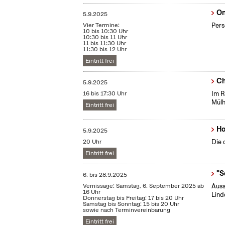
On
5.9.2025
Vier Termine:
Pers
10 bis 10:30 Uhr
10:30 bis 11 Uhr
11 bis 11:30 Uhr
11:30 bis 12 Uhr
Eintritt frei
Ch
5.9.2025
16 bis 17:30 Uhr
Im R
Mülh
Eintritt frei
Ho
5.9.2025
20 Uhr
Die 
Eintritt frei
"S
6.
bis
28.9.2025
Vernissage: Samstag, 6. September 2025 ab
Auss
16 Uhr
Lind
Donnerstag bis Freitag: 17 bis 20 Uhr
Samstag bis Sonntag: 15 bis 20 Uhr
sowie nach Terminvereinbarung
Eintritt frei