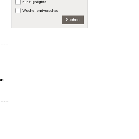
nur Highlights
Wochenendvorschau
Suchen
an