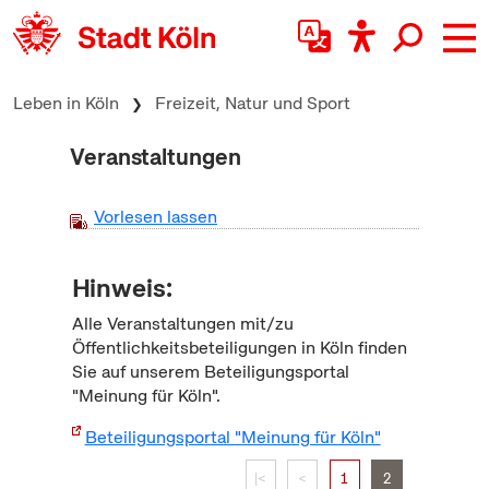
zum Inhalt springen
Leben in Köln
Freizeit, Natur und Sport
Veranstaltungen
Vorlesen lassen
Hinweis:
Alle Veranstaltungen mit/zu
Öffentlichkeitsbeteiligungen in Köln finden
Sie auf unserem Beteiligungsportal
"Meinung für Köln".
Beteiligungsportal "Meinung für Köln"
|<
<
1
2